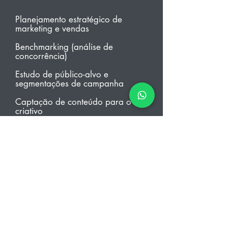
Planejamento estratégico de
marketing e vendas
Benchmarking (análise de
concorrência)
Estudo de público-alvo e
segmentações de campanha
Captação de conteúdo para o
criativo
Produção dos criativos das
campanhas
+900
+1M
campanhas
investido