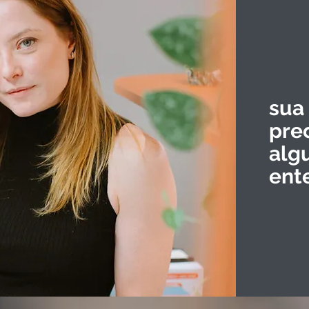
sua
pre
alg
ent