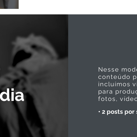
Nesse mode
conteúdo pa
incluímos v
dia
para produ
fotos, víde
• 2 posts po