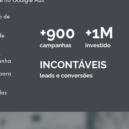
 e no Goolgle Ads
o de
+900
+1M
de
campanhas
investido
e
anha
INCONTÁVEIS
para
leads e conversões
das