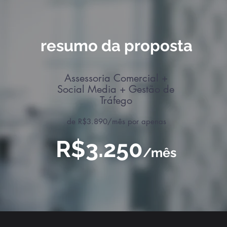
resumo da proposta
Assessoria Comercial +
Social Media + Gestão de
Tráfego
de R$3.890/mês por apenas
R$3.250
/mês