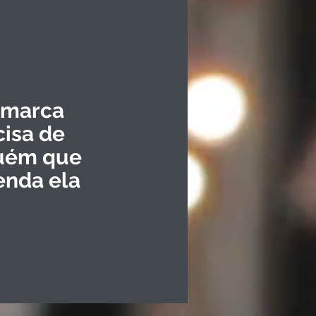
 marca
cisa de
uém que
enda ela